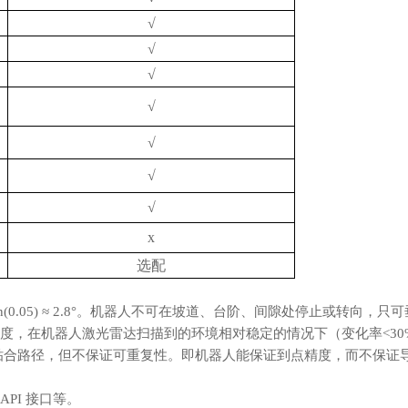
√
√
√
√
√
√
√
x
选配
rctan(0.05) ≈ 2.8°。机器人不可在坡道、台阶、间隙处停止或转
复精度，在机器人激光雷达扫描到的环境相对稳定的情况下（变化率<
贴合路径，但不保证可重复性。即机器人能保证到点精度，而不保证
PI 接口等。