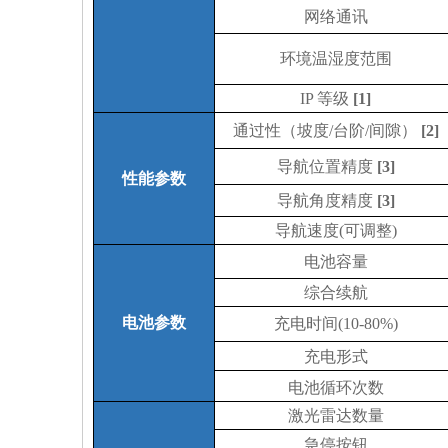
网络通讯
环境温湿度范围
IP
等级
[1]
通过性（坡度
/台阶/间隙）
[2]
导航位置精度
[3]
性能参数
导航角度精度
[3]
导航速度
(可调整
)
电池容量
综合续航
电池参数
充电时间
(10-80%)
充电形式
电池循环次数
激光雷达数量
急停按钮