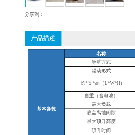
分享到：
产品描述
名称
导航方式
驱动形式
长
*宽*高（L
*
W
*
H)
自重（含电池）
最大负载
基本参数
底盘离地间隙
最大顶升高度
顶升时间