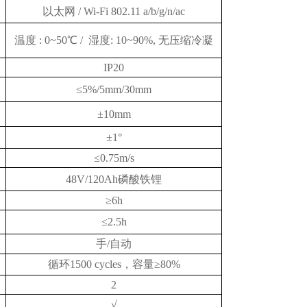
以太网
/ Wi-Fi 802.11 a/b/g/n/ac
温度
: 0~50℃ / 湿度: 10~90%, 无压缩冷凝
IP20
≤5%/5mm/30mm
±10mm
±1°
≤0.75m/s
48V/
120
Ah
磷酸铁锂
≥
6h
≤
2.5
h
手
/自动
循环
15
00
cycles
，
容量
≥
80%
2
√