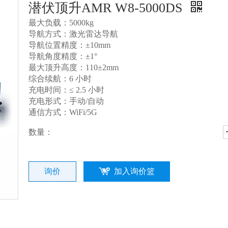
潜伏顶升AMR W8-5000DS
最大负载
：5000kg
导航方式
：
激光雷达导航
导航位置精度
：±10mm
导航角度精度
：±1°
最大顶升高度
：110±2mm
综合续航
：6 小时
充电时间：≤ 2.5 小时
充电形式
：手动/自动
通信方式：WiFi/5G
数量：
询价
加入询价篮