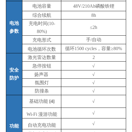
电池容量
48V/
210
Ah
磷酸铁锂
综合续航
8
h
电池
充电时间
(10-
≤
2
h
参数
80%)
手
/自动
充电形式
循环
15
00
cycles
，
容量
≥
80%
电池循环次数
激光雷达数量
2
急停按钮
√
安全
扬声器
√
防护
氛围灯
√
防撞条
√
基础功能
[4]
√
√
Wi-Fi 漫游功能
√
自动充电功能
功能