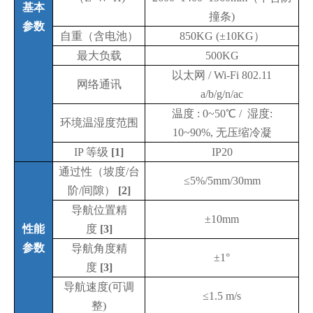
基本
撞条)
参数
自重（含电池）
850KG (±10KG）
最大负载
500
KG
以太网
/ Wi-Fi 802.11
网络通讯
a/b/g/n/ac
温度
: 0~50℃ / 湿度:
环境温湿度范围
10~90%, 无压缩冷凝
IP
等级
[1]
IP20
通过性（坡度
/台
≤5%/5mm/30mm
阶/间隙）
[2]
导航位置精
±10mm
性能
度
[3]
参数
导航角度精
±1°
度
[3]
导航速度
(可调
≤1.5 m/s
整
)