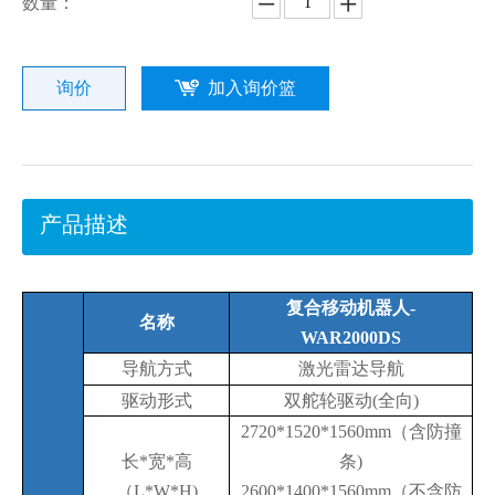
数量：
询价
加入询价篮
产品描述
复合移动机器人
-
名称
WAR2000DS
导航方式
激光雷达导航
驱动形式
双舵轮驱动
(全向)
2720*1520*1560mm（含防撞
长
*宽*高
条)
（L
*
W
*
H)
2600*1400*1560mm（不含防