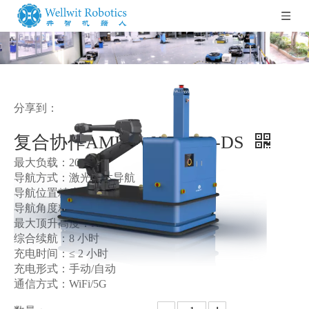
分享到：
复合协作AMR--WAR2000-DS
最大负载
：2000kg
导航方式
：
激光雷达导航
导航位置精度
：±10mm
导航角度精度
：±1°
最大顶升高度
：N/A
综合续航
：8 小时
充电时间：≤ 2 小时
充电形式
：手动/自动
通信方式：WiFi/5G